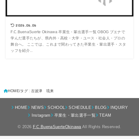
2026.06.06
F.C.BuenaSuerte Okinawa 卒業生・輩出選手一覧 OBOG ブエナで
学んだ選手たちが、県内外・高校・大学・ユース・社会人・プロの
舞台へ。 ここでは、これまで関わってきた卒業生・輩出選手・スタ
ッフを紹介...
HOME
タグ : 古波津 琉来
HOME
NEWS
SCHOOL
SCHEDULE
BLOG
INQUIRY
Instagram
卒業生・輩出選手一覧
TEAM
© 2026
F.C.BuenaSuerteOkinawa
All Rights Reserved.