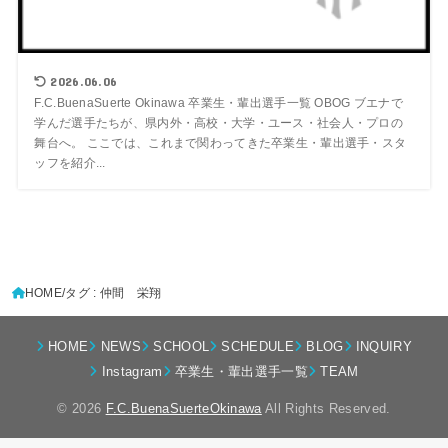
2026.06.06
F.C.BuenaSuerte Okinawa 卒業生・輩出選手一覧 OBOG ブエナで
学んだ選手たちが、県内外・高校・大学・ユース・社会人・プロの
舞台へ。 ここでは、これまで関わってきた卒業生・輩出選手・スタ
ッフを紹介...
HOME
タグ : 仲間 栄翔
HOME
NEWS
SCHOOL
SCHEDULE
BLOG
INQUIRY
Instagram
卒業生・輩出選手一覧
TEAM
© 2026
F.C.BuenaSuerteOkinawa
All Rights Reserved.