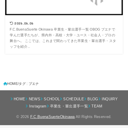
2026.06.06
F.C.BuenaSuerte Okinawa 卒業生・輩出選手一覧 OBOG ブエナで
学んだ選手たちが、県内外・高校・大学・ユース・社会人・プロの
舞台へ。 ここでは、これまで関わってきた卒業生・輩出選手・スタ
ッフを紹介...
HOME
タグ : ブエナ
HOME
NEWS
SCHOOL
SCHEDULE
BLOG
INQUIRY
Instagram
卒業生・輩出選手一覧
TEAM
© 2026
F.C.BuenaSuerteOkinawa
All Rights Reserved.